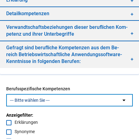
De­tail­kom­pe­ten­zen
Ver­wandt­schafts­be­zie­hun­gen die­ser be­ruf­li­chen Kom­
pe­tenz und ih­rer Un­ter­be­grif­fe
Ge­fragt sind be­ruf­li­che Kom­pe­ten­zen aus dem Be­
reich Be­triebs­wirt­schaft­li­che An­wen­dungs­soft­ware-
Kennt­nis­se in fol­gen­den Be­ru­fen:
Berufsspezifische Kompetenzen
Anzeigefilter:
Erklärungen
Synonyme