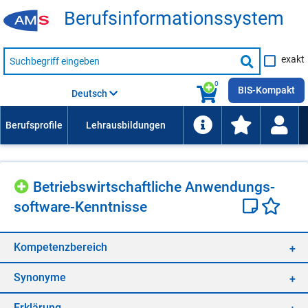
Be­rufs­in­for­ma­ti­ons­sys­tem
Suche
exakt
nach
Suche
Beruf,
Lehrausbildung,
starten
0
Kompetenz
BIS-Kompakt
Deutsch
usw.
Be­triebs­wirt­schaft­li­che An­wen­dungs­
soft­ware-Kennt­nis­se
Kom­pe­tenz­be­reich
Syn­ony­me
Er­klä­rung