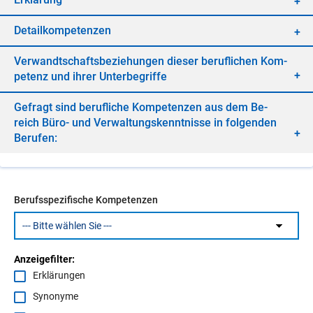
De­tail­kom­pe­ten­zen
Ver­wandt­schafts­be­zie­hun­gen die­ser be­ruf­li­chen Kom­
pe­tenz und ih­rer Un­ter­be­grif­fe
Ge­fragt sind be­ruf­li­che Kom­pe­ten­zen aus dem Be­
reich Büro- und Ver­wal­tungs­kennt­nis­se in fol­gen­den
Be­ru­fen:
Berufsspezifische Kompetenzen
Anzeigefilter:
Erklärungen
Synonyme