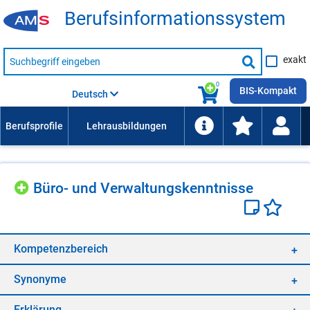
Be­rufs­in­for­ma­ti­ons­sys­tem
Suche
exakt
nach
Suche
Beruf,
Lehrausbildung,
starten
0
Kompetenz
BIS-Kompakt
Deutsch
usw.
Büro- und Ver­wal­tungs­kennt­nis­se
Kom­pe­tenz­be­reich
Syn­ony­me
Er­klä­rung