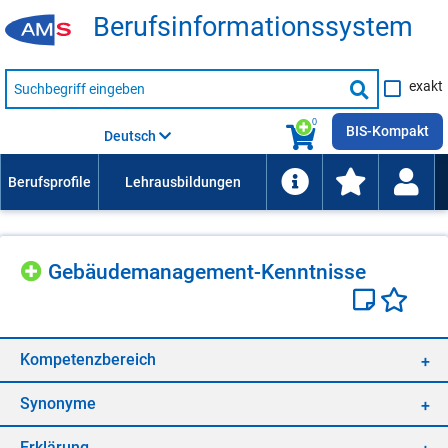
Be­rufs­in­for­ma­ti­ons­sys­tem
Suche
exakt
nach
Suche
Beruf,
Lehrausbildung,
starten
0
Kompetenz
BIS-Kompakt
Deutsch
usw.
Ge­bäu­de­ma­nage­ment-Kennt­nis­se
Kom­pe­tenz­be­reich
Syn­ony­me
Er­klä­rung