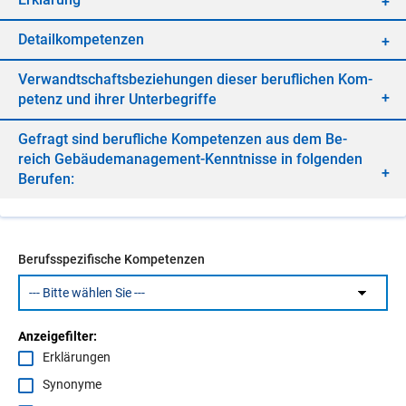
De­tail­kom­pe­ten­zen
Ver­wandt­schafts­be­zie­hun­gen die­ser be­ruf­li­chen Kom­
pe­tenz und ih­rer Un­ter­be­grif­fe
Ge­fragt sind be­ruf­li­che Kom­pe­ten­zen aus dem Be­
reich Ge­bäu­de­ma­nage­ment-Kennt­nis­se in fol­gen­den
Be­ru­fen:
Berufsspezifische Kompetenzen
Anzeigefilter:
Erklärungen
Synonyme