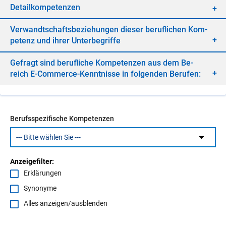
De­tail­kom­pe­ten­zen
Ver­wandt­schafts­be­zie­hun­gen die­ser be­ruf­li­chen Kom­
pe­tenz und ih­rer Un­ter­be­grif­fe
Ge­fragt sind be­ruf­li­che Kom­pe­ten­zen aus dem Be­
reich E-Com­mer­ce-Kennt­nis­se in fol­gen­den Be­ru­fen:
Berufsspezifische Kompetenzen
Anzeigefilter:
Erklärungen
Synonyme
Alles anzeigen/ausblenden