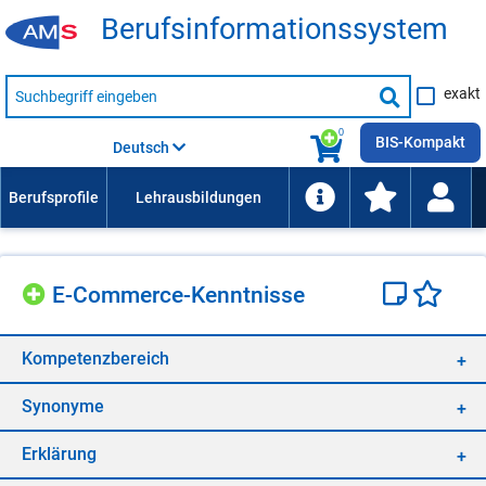
Be­rufs­in­for­ma­ti­ons­sys­tem
Suche
exakt
nach
Suche
Beruf,
Lehrausbildung,
starten
0
Kompetenz
BIS-Kompakt
Deutsch
usw.
E-Com­mer­ce-Kennt­nis­se
Kom­pe­tenz­be­reich
Syn­ony­me
Er­klä­rung