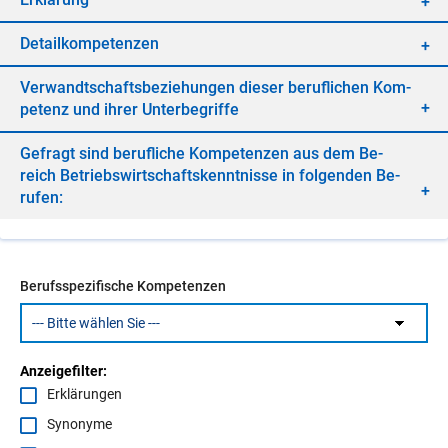
De­tail­kom­pe­ten­zen
Ver­wandt­schafts­be­zie­hun­gen die­ser be­ruf­li­chen Kom­
pe­tenz und ih­rer Un­ter­be­grif­fe
Ge­fragt sind be­ruf­li­che Kom­pe­ten­zen aus dem Be­
reich Be­triebs­wirt­schafts­kennt­nis­se in fol­gen­den Be­
ru­fen:
Berufsspezifische Kompetenzen
Anzeigefilter:
Erklärungen
Synonyme