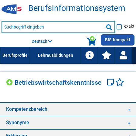
Be­rufs­in­for­ma­ti­ons­sys­tem
Suche
exakt
nach
Suche
Beruf,
Lehrausbildung,
starten
0
Kompetenz
BIS-Kompakt
Deutsch
usw.
Be­triebs­wirt­schafts­kennt­nis­se
Kom­pe­tenz­be­reich
Syn­ony­me
Er­klä­rung