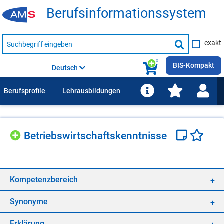
Be­rufs­in­for­ma­ti­ons­sys­tem
Suche
exakt
nach
Suche
Beruf,
Lehrausbildung,
starten
0
Kompetenz
BIS-Kompakt
Deutsch
usw.
Be­triebs­wirt­schafts­kennt­nis­se
Kom­pe­tenz­be­reich
Syn­ony­me
Er­klä­rung