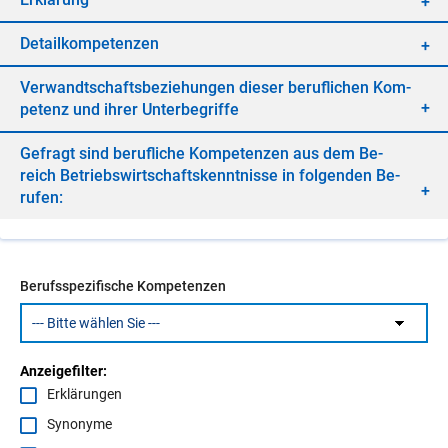
De­tail­kom­pe­ten­zen
Ver­wandt­schafts­be­zie­hun­gen die­ser be­ruf­li­chen Kom­
pe­tenz und ih­rer Un­ter­be­grif­fe
Ge­fragt sind be­ruf­li­che Kom­pe­ten­zen aus dem Be­
reich Be­triebs­wirt­schafts­kennt­nis­se in fol­gen­den Be­
ru­fen:
Berufsspezifische Kompetenzen
Anzeigefilter:
Erklärungen
Synonyme