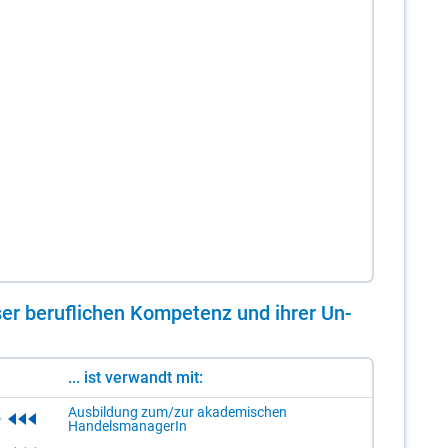
er be­ruf­li­chen Kom­pe­tenz und ih­rer Un­
... ist verwandt mit:
Ausbildung zum/zur akademischen
HandelsmanagerIn