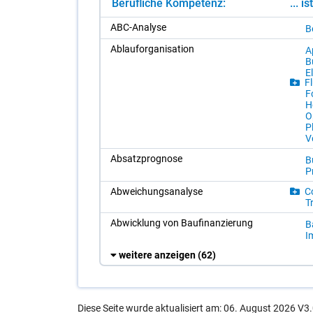
Berufliche Kompetenz:
... i
ABC-Ana­ly­se
Be
Ab­lauf­or­ga­ni­sa­ti­on
A
B
E
Fl
F
H
O
Pl
Ve
Ab­satz­pro­gno­se
B
P
Ab­wei­chungs­ana­ly­se
Co
T
Ab­wick­lung von Bau­fi­nan­zie­rung
B
Im
weitere anzeigen
(62)
Diese Seite wurde aktualisiert am: 06. August 2026 V3.