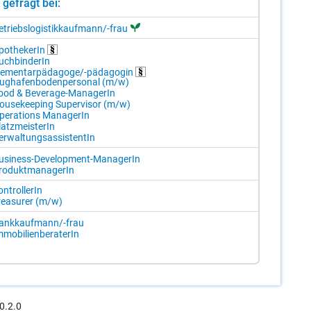
st gefragt bei:
­triebs­lo­gis­tik­kauf­mann/-​frau
po­the­ke­rIn
uch­bin­de­rIn
le­men­tar­päd­ago­ge/-​päd­ago­gin
ug­ha­fen­bo­den­per­so­nal (m/​w)
ood & Be­ver­age-Ma­na­ge­rIn
ou­se­ke­eping Su­per­vi­sor (m/​w)
pe­ra­ti­ons Ma­na­ge­rIn
atz­meis­te­rIn
r­wal­tungs­as­sis­ten­tIn
usi­ness-De­ve­lop­ment-Ma­na­ge­rIn
ro­dukt­ma­na­ge­rIn
n­trol­le­rIn
re­a­su­rer (m/​w)
ank­kauf­mann/-​frau
­mo­bi­li­en­be­ra­te­rIn
0.2.0