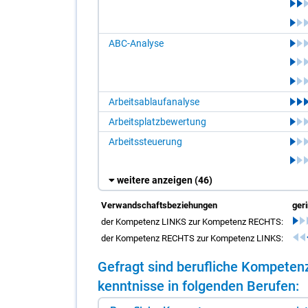
ABC-Analyse
Arbeitsablaufanalyse
Arbeitsplatzbewertung
Arbeitssteuerung
weitere anzeigen
(46)
Verwandschaftsbeziehungen
ger
der Kompetenz LINKS zur Kompetenz RECHTS:
der Kompetenz RECHTS zur Kompetenz LINKS:
Ge­fragt sind be­ruf­li­che Kom­pe­te
kennt­nis­se in fol­gen­den Be­ru­fen: