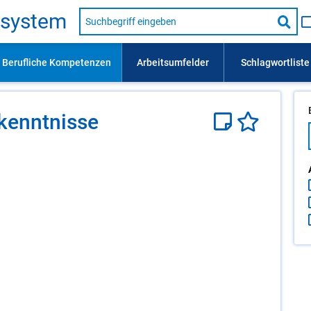
Suche
s­sys­tem
nach
Suc
Beruf,
Lehrausbildung,
star
Kompetenz
usw.
­kennt­nis­se