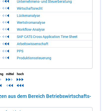
Unternehmens- und Steuerberatung
Wirtschaftsrecht
Lückenanalyse
Wertstromanalyse
Workflow-Analyse
SAP CATS Cross Application Time Sheet
Arbeitswissenschaft
PPS
Produktionssteuerung
ing
mittel
hoch
n­zen aus dem Be­reich Be­triebs­wirt­schafts­