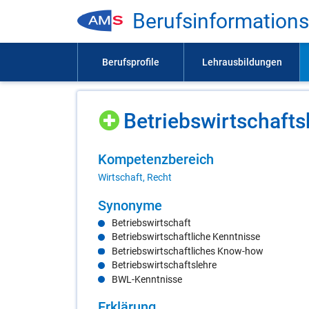
Be­rufs­in­for­ma­ti­on
Be­triebs­wirt­schafts
Kom­pe­tenz­be­reich
Wirtschaft, Recht
Syn­ony­me
Betriebswirtschaft
Betriebswirtschaftliche Kenntnisse
Betriebswirtschaftliches Know-how
Betriebswirtschaftslehre
BWL-Kenntnisse
Er­klä­rung