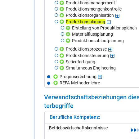
Produktionsmanagement
Produktionsmengenkontrolle
Produktionsorganisation
Produktionsplanung
Erstellung von Produktionsplänen
Materialflussplanung
Produktionsablaufplanung
Produktionsprozesse
Produktionssteuerung
Serienfertigung
Simultaneous Engineering
Prognoserechnung
REFA-Methodenlehre
Ver­wandt­schafts­be­zie­hun­gen die­s
ter­be­grif­fe
Berufliche Kompetenz:
Be­triebs­wirt­schafts­kennt­nis­se