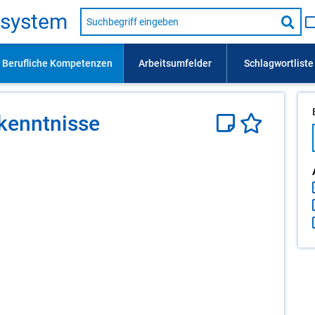
Suche
s­sys­tem
nach
Suc
Beruf,
Lehrausbildung,
star
Kompetenz
usw.
­kennt­nis­se