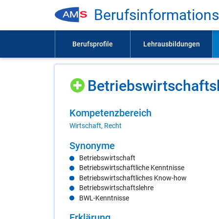
Be­rufs­in­for­ma­ti­on
Be­triebs­wirt­schafts
Kom­pe­tenz­be­reich
Wirtschaft, Recht
Syn­ony­me
Betriebswirtschaft
Betriebswirtschaftliche Kenntnisse
Betriebswirtschaftliches Know-how
Betriebswirtschaftslehre
BWL-Kenntnisse
Er­klä­rung