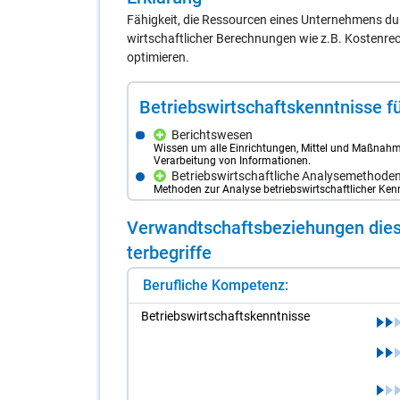
Fähigkeit, die Ressourcen eines Unternehmens dur
wirtschaftlicher Berechnungen wie z.B. Kostenr
optimieren.
Be­triebs­wirt­schafts­kennt­nis­se für
Berichtswesen
Wissen um alle Einrichtungen, Mittel und Maßnahm
Verarbeitung von Informationen.
Betriebswirtschaftliche Analysemethode
Methoden zur Analyse betriebswirtschaftlicher Ken
Ver­wandt­schafts­be­zie­hun­gen die­s
ter­be­grif­fe
Berufliche Kompetenz:
Be­triebs­wirt­schafts­kennt­nis­se