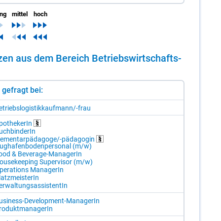
ing
mittel
hoch
n­zen aus dem Be­reich Be­triebs­wirt­schafts­
st gefragt bei:
­triebs­lo­gis­tik­kauf­mann/-​frau
po­the­ke­rIn
uch­bin­de­rIn
le­men­tar­päd­ago­ge/-​päd­ago­gin
ug­ha­fen­bo­den­per­so­nal (m/​w)
ood & Be­ver­age-Ma­na­ge­rIn
ou­se­ke­eping Su­per­vi­sor (m/​w)
pe­ra­ti­ons Ma­na­ge­rIn
atz­meis­te­rIn
r­wal­tungs­as­sis­ten­tIn
usi­ness-De­ve­lop­ment-Ma­na­ge­rIn
ro­dukt­ma­na­ge­rIn