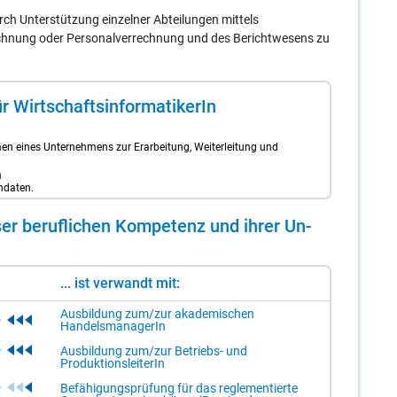
ch Unterstützung einzelner Abteilungen mittels
echnung oder Personalverrechnung und des Berichtwesens zu
 Wirt­schafts­in­for­ma­ti­ke­rIn
en eines Unternehmens zur Erarbeitung, Weiterleitung und
n
ndaten.
er be­ruf­li­chen Kom­pe­tenz und ih­rer Un­
... ist verwandt mit:
Ausbildung zum/zur akademischen
HandelsmanagerIn
Ausbildung zum/zur Betriebs- und
ProduktionsleiterIn
Befähigungsprüfung für das reglementierte