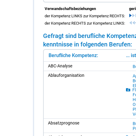
Verwandschaftsbeziehungen
ger
der Kompetenz LINKS zur Kompetenz RECHTS:
der Kompetenz RECHTS zur Kompetenz LINKS:
Ge­fragt sind be­ruf­li­che Kom­pe­te
kennt­nis­se in fol­gen­den Be­ru­fen:
Berufliche Kompetenz:
... i
ABC-Ana­ly­se
Be
Ab­lauf­or­ga­ni­sa­ti­on
A
B
E
Fl
F
H
O
Pl
Ve
Ab­satz­pro­gno­se
B
P