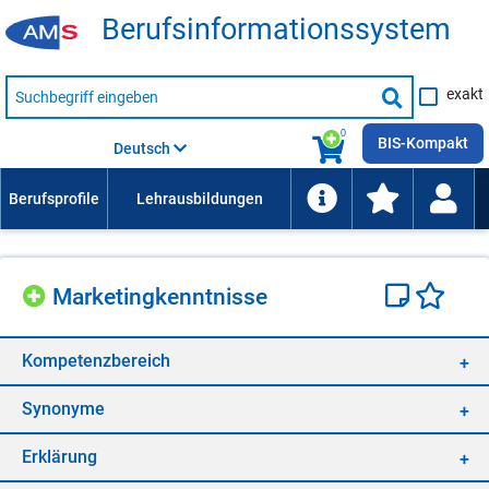
Be­rufs­in­for­ma­ti­ons­sys­tem
Suche
exakt
nach
Suche
Beruf,
Lehrausbildung,
starten
0
Kompetenz
BIS-Kompakt
Deutsch
usw.
Mar­ke­ting­kennt­nis­se
Kom­pe­tenz­be­reich
Syn­ony­me
Er­klä­rung