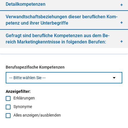
De­tail­kom­pe­ten­zen
Ver­wandt­schafts­be­zie­hun­gen die­ser be­ruf­li­chen Kom­
pe­tenz und ih­rer Un­ter­be­grif­fe
Ge­fragt sind be­ruf­li­che Kom­pe­ten­zen aus dem Be­
reich Mar­ke­ting­kennt­nis­se in fol­gen­den Be­ru­fen:
Berufsspezifische Kompetenzen
Anzeigefilter:
Erklärungen
Synonyme
Alles anzeigen/ausblenden