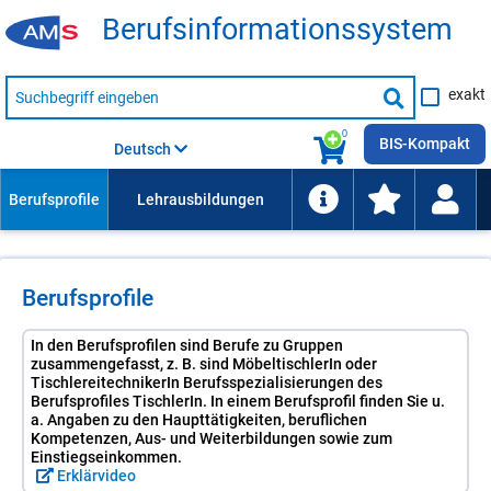
Be­rufs­in­for­ma­ti­ons­sys­tem
Suche
exakt
nach
Suche
Beruf,
Lehrausbildung,
starten
0
Kompetenz
BIS-Kompakt
Deutsch
usw.
Berufsprofile
In den Berufsprofilen sind Berufe zu Gruppen
zusammengefasst, z. B. sind MöbeltischlerIn oder
TischlereitechnikerIn Berufsspezialisierungen des
Berufsprofiles TischlerIn. In einem Berufsprofil finden Sie u.
a. Angaben zu den Haupttätigkeiten, beruflichen
Kompetenzen, Aus- und Weiterbildungen sowie zum
Einstiegseinkommen.
Erklärvideo