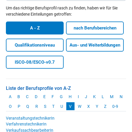
Um das richtige Berufsprofil rasch zu finden, haben wir für Sie
verschiedene Einteilungen getroffen:
A - Z
nach Berufsbereichen
Qua­li­fi­ka­ti­ons­ni­veau
Aus- und Weiterbildungen
ISCO-08/ESCO-v0.7
Liste der Berufsprofile von A-Z
A
B
C
D
E
F
G
H
I
J
K
L
M
N
O
P
Q
R
S
T
U
V
W
X
Y
Z
0-9
VeranstaltungstechnikerIn
VerfahrenstechnikerIn
VerkaufssachbearbeiterIn