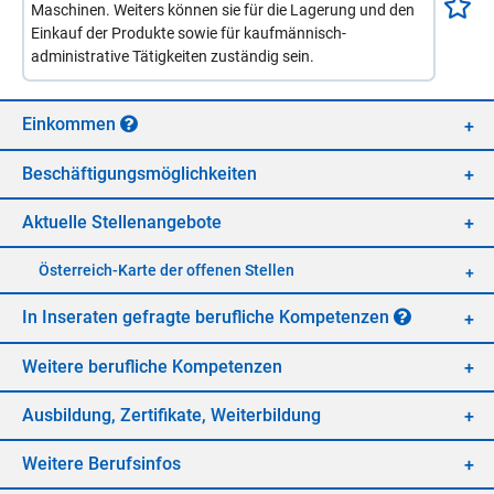
Maschinen. Weiters können sie für die Lagerung und den
Einkauf der Produkte sowie für kaufmännisch-
administrative Tätigkeiten zuständig sein.
Ein­kom­men
Be­schäf­ti­gungs­mög­lich­kei­ten
Ak­tu­el­le Stel­len­an­ge­bo­te
Öster­reich-Kar­te der of­fe­nen Stel­len
In In­se­ra­ten ge­frag­te be­ruf­li­che Kom­pe­ten­zen
Wei­te­re be­ruf­li­che Kom­pe­ten­zen
Aus­bil­dung, Zer­ti­fi­ka­te, Wei­ter­bil­dung
Wei­te­re Be­rufs­in­fos