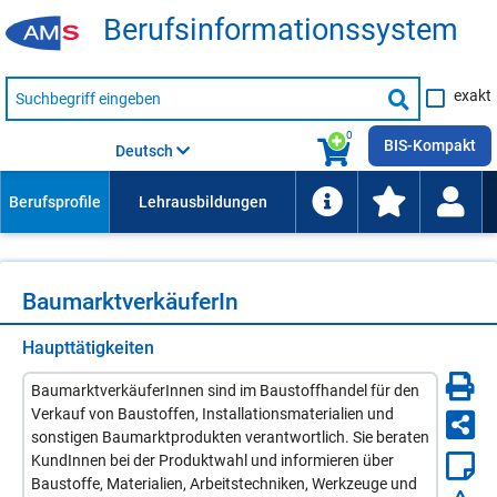
Be­rufs­in­for­ma­ti­ons­sys­tem
Suche
exakt
nach
Suche
Beruf,
Lehrausbildung,
starten
0
Kompetenz
BIS-Kompakt
Deutsch
usw.
Bau­markt­ver­käu­fe­rIn
Haupttätigkeiten
BaumarktverkäuferInnen sind im Baustoffhandel für den
Verkauf von Baustoffen, Installationsmaterialien und
sonstigen Baumarktprodukten verantwortlich. Sie beraten
KundInnen bei der Produktwahl und informieren über
Baustoffe, Materialien, Arbeitstechniken, Werkzeuge und