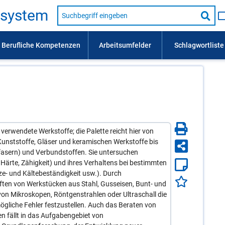
Suche
s­sys­tem
nach
Suc
Beruf,
Lehrausbildung,
star
Kompetenz
usw.
verwendete Werkstoffe; die Palette reicht hier von
Kunststoffe, Gläser und keramischen Werkstoffe bis
rfasern) und Verbundstoffen. Sie untersuchen
. Härte, Zähigkeit) und ihres Verhaltens bei bestimmten
ze- und Kältebeständigkeit usw.). Durch
ten von Werkstücken aus Stahl, Gusseisen, Bunt- und
 von Mikroskopen, Röntgenstrahlen oder Ultraschall die
gliche Fehler festzustellen. Auch das Beraten von
n fällt in das Aufgabengebiet von