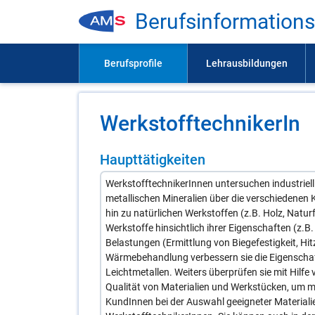
Be­rufs­in­for­ma­ti­on
Werk­stoff­tech­ni­ke­rIn
Haupttätigkeiten
WerkstofftechnikerInnen untersuchen industriell 
metallischen Mineralien über die verschiedenen 
hin zu natürlichen Werkstoffen (z.B. Holz, Natu
Werkstoffe hinsichtlich ihrer Eigenschaften (z.B
Belastungen (Ermittlung von Biegefestigkeit, Hit
Wärmebehandlung verbessern sie die Eigenschaf
Leichtmetallen. Weiters überprüfen sie mit Hilfe
Qualität von Materialien und Werkstücken, um mö
KundInnen bei der Auswahl geeigneter Materialie