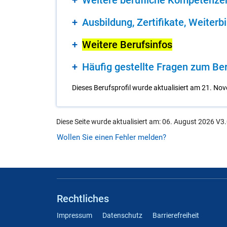
Wei­te­re be­ruf­li­che Kom­pe­ten­ze
Aus­bil­dung, Zer­ti­fi­ka­te, Wei­ter­b
Wei­te­re Be­rufs­in­fos
Häu­fig ge­stell­te Fra­gen zum Be­r
Dieses Berufsprofil wurde aktualisiert am 21. No
Diese Seite wurde aktualisiert am: 06. August 2026 V3.
Wollen Sie einen Fehler melden?
Rechtliches
Impressum
Datenschutz
Barrierefreiheit