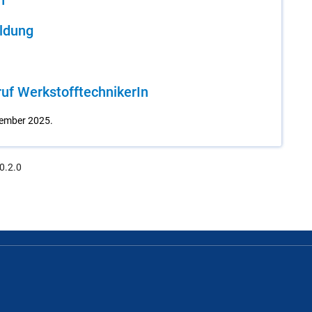
n
il­dung
uf Werk­stoff­tech­ni­ke­rIn
vember 2025.
0.2.0