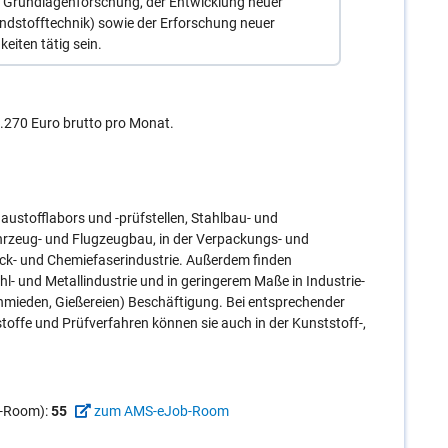
r Grundlagenforschung, der Entwicklung neuer
dstofftechnik) sowie der Erforschung neuer
iten tätig sein.
4.270 Euro brutto pro Monat.
austofflabors und -prüfstellen, Stahlbau- und
ahrzeug- und Flugzeugbau, in der Verpackungs- und
ck- und Chemiefaserindustrie. Außerdem finden
l- und Metallindustrie und in geringerem Maße in Industrie-
mieden, Gießereien) Beschäftigung. Bei entsprechender
toffe und Prüfverfahren können sie auch in der Kunststoff-,
ob-Room):
55
zum AMS-eJob-Room