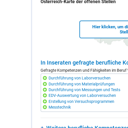
Öster­reich-Kar­te der of­fe­nen Stel­len
Hier klicken, um d
Stel
In In­se­ra­ten ge­frag­te be­ruf­li­che
Gefragte Kompetenzen und Fähigkeiten im Beruf W
Durchführung von Laborversuchen
Durchführung von Materialprüfungen
Durchführung von Messungen und Tests
EDV-Auswertung von Laborversuchen
Erstellung von Versuchsprogrammen
Messtechnik