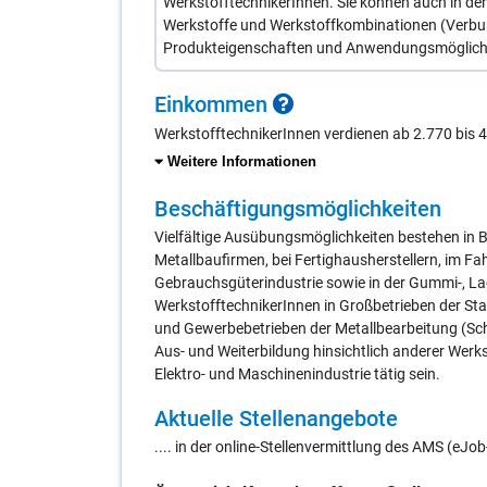
WerkstofftechnikerInnen. Sie können auch in de
Werkstoffe und Werkstoffkombinationen (Verbun
Produkteigenschaften und Anwendungsmöglichke
Ein­kom­men
WerkstofftechnikerInnen verdienen ab 2.770 bis 
Weitere Informationen
Be­schäf­ti­gungs­mög­lich­kei­ten
Vielfältige Ausübungsmöglichkeiten bestehen in B
Metallbaufirmen, bei Fertighausherstellern, im F
Gebrauchsgüterindustrie sowie in der Gummi-, La
WerkstofftechnikerInnen in Großbetrieben der Stah
und Gewerbebetrieben der Metallbearbeitung (Sch
Aus- und Weiterbildung hinsichtlich anderer Werks
Elektro- und Maschinenindustrie tätig sein.
Ak­tu­el­le Stel­len­an­ge­bo­te
.... in der online-Stellenvermittlung des AMS (eJ