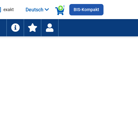
0
Deutsch
exakt
BIS-Kompakt
he
ten