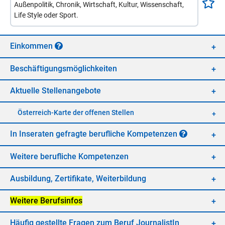
Außenpolitik, Chronik, Wirtschaft, Kultur, Wissenschaft,
Life Style oder Sport.
Ein­kom­men
Be­schäf­ti­gungs­mög­lich­kei­ten
Ak­tu­el­le Stel­len­an­ge­bo­te
Öster­reich-Kar­te der of­fe­nen Stel­len
In In­se­ra­ten ge­frag­te be­ruf­li­che Kom­pe­ten­zen
Wei­te­re be­ruf­li­che Kom­pe­ten­zen
Aus­bil­dung, Zer­ti­fi­ka­te, Wei­ter­bil­dung
Wei­te­re Be­rufs­in­fos
Häu­fig ge­stell­te Fra­gen zum Be­ruf Jour­na­lis­tIn