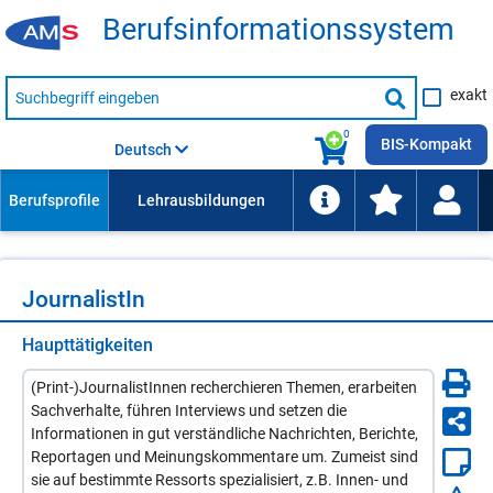
Be­rufs­in­for­ma­ti­ons­sys­tem
Suche
exakt
nach
Suche
Beruf,
Lehrausbildung,
starten
0
Kompetenz
BIS-Kompakt
Deutsch
usw.
Jour­na­lis­tIn
Haupttätigkeiten
(Print-)JournalistInnen recherchieren Themen, erarbeiten
Sachverhalte, führen Interviews und setzen die
Informationen in gut verständliche Nachrichten, Berichte,
Reportagen und Meinungskommentare um. Zumeist sind
sie auf bestimmte Ressorts spezialisiert, z.B. Innen- und