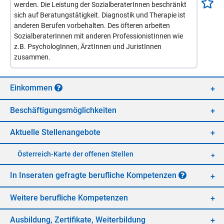
werden. Die Leistung der SozialberaterInnen beschränkt
sich auf Beratungstätigkeit. Diagnostik und Therapie ist
anderen Berufen vorbehalten. Des öfteren arbeiten
SozialberaterInnen mit anderen ProfessionistInnen wie
z.B. PsychologInnen, ÄrztInnen und JuristInnen
zusammen.
Ein­kom­men
Be­schäf­ti­gungs­mög­lich­kei­ten
Ak­tu­el­le Stel­len­an­ge­bo­te
Öster­reich-Kar­te der of­fe­nen Stel­len
In In­se­ra­ten ge­frag­te be­ruf­li­che Kom­pe­ten­zen
Wei­te­re be­ruf­li­che Kom­pe­ten­zen
Aus­bil­dung, Zer­ti­fi­ka­te, Wei­ter­bil­dung