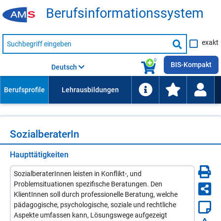
Be­rufs­in­for­ma­ti­ons­sys­tem
Suche
exakt
nach
Suche
Beruf,
Lehrausbildung,
starten
0
Kompetenz
BIS-Kompakt
Deutsch
usw.
So­zi­al­be­ra­te­rIn
Haupttätigkeiten
SozialberaterInnen leisten in Konflikt-, und
Problemsituationen spezifische Beratungen. Den
KlientInnen soll durch professionelle Beratung, welche
pädagogische, psychologische, soziale und rechtliche
Aspekte umfassen kann, Lösungswege aufgezeigt