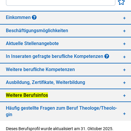
Ein­kom­men
Be­schäf­ti­gungs­mög­lich­kei­ten
Ak­tu­el­le Stel­len­an­ge­bo­te
In In­se­ra­ten ge­frag­te be­ruf­li­che Kom­pe­ten­zen
Wei­te­re be­ruf­li­che Kom­pe­ten­zen
Aus­bil­dung, Zer­ti­fi­ka­te, Wei­ter­bil­dung
Wei­te­re Be­rufs­in­fos
Häu­fig ge­stell­te Fra­gen zum Be­ruf Theo­lo­ge/​Theo­lo­
gin
Dieses Berufsprofil wurde aktualisiert am 31. Oktober 2025.