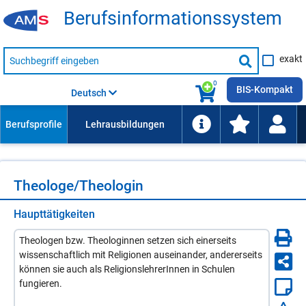
Be­rufs­in­for­ma­ti­ons­sys­tem
Suche
exakt
nach
Suche
Beruf,
Lehrausbildung,
starten
0
Kompetenz
BIS-Kompakt
Deutsch
usw.
Theo­lo­ge/​Theo­lo­gin
Haupttätigkeiten
Theologen bzw. Theologinnen setzen sich einerseits
wissenschaftlich mit Religionen auseinander, andererseits
können sie auch als ReligionslehrerInnen in Schulen
fungieren.